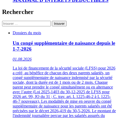
MAXIMAL D’INTÉRÊTS DÉDUCTIBLES
Rechercher
trouver
Dossiers du mois
Un congé supplémentaire de naissance depuis le
1-7-2026
01.08.2026
La loi de financement de la sécurité sociale (LFSS) pour 2026
a créé, au bénéfice de chacun des deux parents salariés, un
congé supplémentaire de naissance indemnisé par la sécurité
sociale, dont la durée est de 1 mois ou de 2 mois. Chaque
parent peut prendre le congé simultanément ou en alternance
avec l’autre (Loi 2025-1403 du 30-12-2025 de LFSS pour
2026 art. 99, JO du 31 ; C. trav. art. L 1225-46-2 à L 1225-
46-7 nouveaux). Les modalités de mise en oeuvre du congé
supplémentaire de naissance pour les parents salariés ont été
précisées par le décret 2026-419 du 30-5-2026. Le montant de
l'indemnité journalière perçue par les salariés assurés du