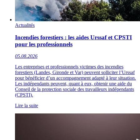
Actualités
Incendies forestiers : les aides Urssaf et CPSTI
pour les professionnels
05.08.2026
Les entreprises et professionnels victimes des incendies
forestiers (Landes, Gironde et Var) peuvent solliciter l’Urssaf
pour bénéficier d’un accompagnement adapté à leur situation.
Les indépendants peuvent, quant à eux, obtenir une aide du
Conseil de la protection sociale des travailleurs indépendants
(CPSTI).
Lire la suite