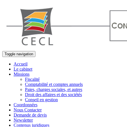
Toggle navigation
Accueil
Le cabinet
Missions
Fiscalité
Comptabilité et comptes annuels
Paies, charges sociales, et autres
Droit des affaires et des sociétés
Conseil en gestion
Coordonnées
Nous Contacter
Demande de devis
Newsletter
Contenus juridiques